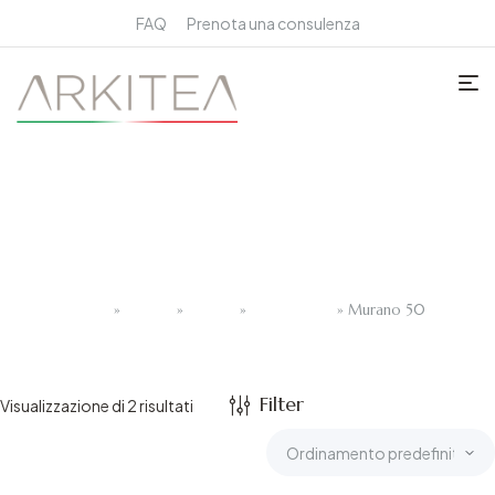
FAQ
Prenota una consulenza
Murano 50
Home
»
Sanitari
»
Sospesi
»
Vaso e bidet
»
Murano 50
Filter
Visualizzazione di 2 risultati