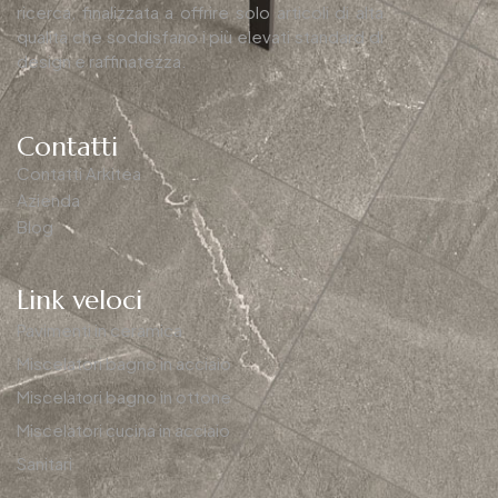
ricerca, finalizzata a offrire solo articoli di alta
qualità che soddisfano i più elevati standard di
design e raffinatezza.
Contatti
Contatti Arkitea
Azienda
Blog
Link veloci
Pavimenti in ceramica
Miscelatori bagno in acciaio
Miscelatori bagno in ottone
Miscelatori cucina in acciaio
Sanitari